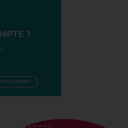
MPTE ?
 :
AR COURRIER !