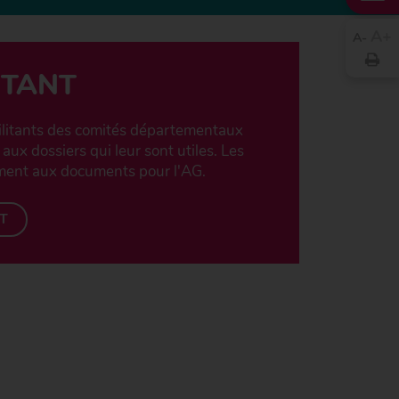
A
A
ITANT
litants des comités départementaux
 aux dossiers qui leur sont utiles. Les
ment aux documents pour l'AG.
T