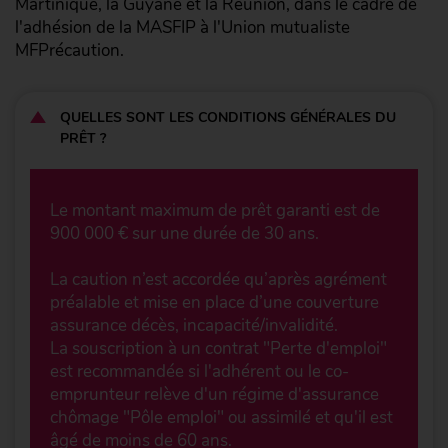
Martinique, la Guyane et la Réunion, dans le cadre de
l'adhésion de la MASFIP à l'Union mutualiste
MFPrécaution.
QUELLES SONT LES CONDITIONS GÉNÉRALES DU
PRÊT ?
Le montant maximum de prêt garanti est de
900 000 € sur une durée de 30 ans.
La caution n’est accordée qu’après agrément
préalable et mise en place d’une couverture
assurance décès, incapacité/invalidité.
La souscription à un contrat "Perte d'emploi"
est recommandée si l'adhérent ou le co-
emprunteur relève d'un régime d'assurance
chômage "Pôle emploi" ou assimilé et qu'il est
âgé de moins de 60 ans.