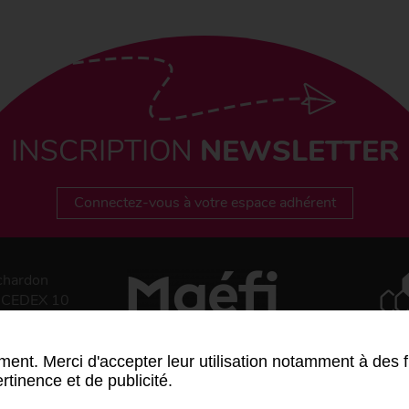
INSCRIPTION
NEWSLETTER
Connectez-vous à votre espace adhérent
chardon
 CEDEX 10
ment. Merci d'accepter leur utilisation notamment à des f
rtinence et de publicité.
ts et règlements
-
Données personnelles