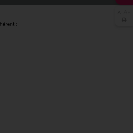
A
A
hérent :