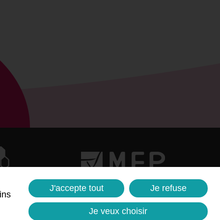
J'accepte tout
Je refuse
ins
Je veux choisir