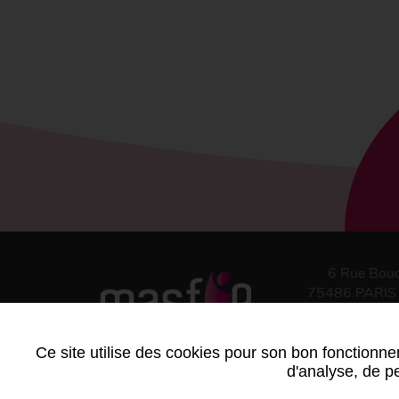
6 Rue Bou
75486 PARIS
Ce site utilise des cookies pour son bon fonctionne
d'analyse, de pe
Contact
-
Plan du site
-
Mentions légales
-
Statu