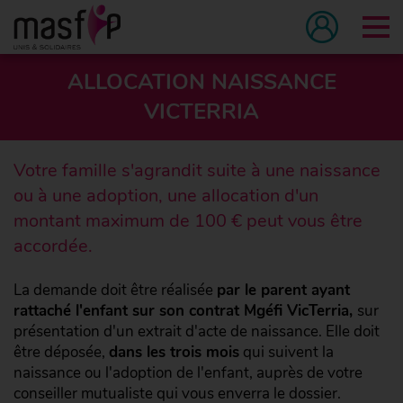
Tog
ALLOCATION NAISSANCE
VICTERRIA
Votre famille s'agrandit suite à une naissance
ou à une adoption, une allocation d'un
montant maximum de 100 € peut vous être
accordée.
La demande doit être réalisée
par le parent ayant
rattaché l'enfant sur son contrat Mgéfi VicTerria,
sur
présentation d'un extrait d'acte de naissance. Elle doit
être déposée,
dans les trois mois
qui suivent la
naissance ou l'adoption de l'enfant, auprès de votre
conseiller mutualiste qui vous enverra le dossier.