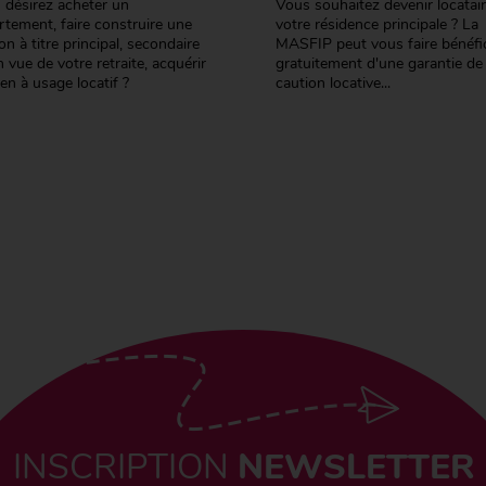
 désirez acheter un
Vous souhaitez devenir locatai
rtement, faire construire une
votre résidence principale ? La
n à titre principal, secondaire
MASFIP peut vous faire bénéfic
 vue de votre retraite, acquérir
gratuitement d'une garantie de
en à usage locatif ?
caution locative...
INSCRIPTION
NEWSLETTER