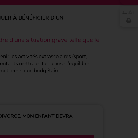
A
A
NUER À BÉNÉFICIER D'UN
re d'une situation grave telle que le
r les activités extrascolaires (sport,
montants mettraient en cause l'équilibre
 émotionnel que budgétaire.
 DIVORCE. MON ENFANT DEVRA