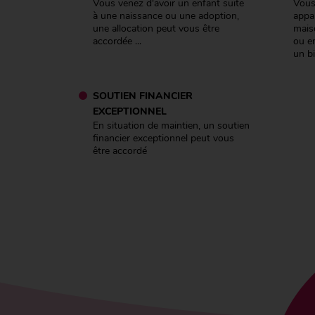
Vous venez d'avoir un enfant suite
Vous
à une naissance ou une adoption,
appa
une allocation peut vous être
maiso
accordée ...
ou en
un bi
SOUTIEN FINANCIER
EXCEPTIONNEL
En situation de maintien, un soutien
financier exceptionnel peut vous
être accordé